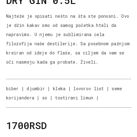
DRY GIN 0.5L
Najteže je opisati nešto na šta ste ponosni. Ovo
je džin kakav smo od samog početka hteli da
napravimo. U njemu je sublimirana cela
filozofija naše destilerije. Sa posebnom pažnjom
kreiran od ideje do flaše, sa ciljem da vam se
oči nasmeju kada ga probate. Živeli.
biber | djumbir | kleka | lovorov list | seme
korijandera | so | tostirani limun |
1700RSD