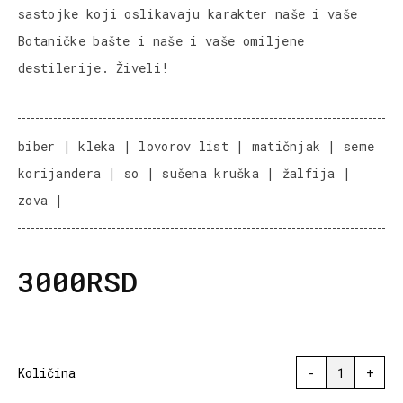
sastojke koji oslikavaju karakter naše i vaše
Botaničke bašte i naše i vaše omiljene
destilerije. Živeli!
biber | kleka | lovorov list | matičnjak | seme
korijandera | so | sušena kruška | žalfija |
zova |
3000RSD
Količina
-
1
+