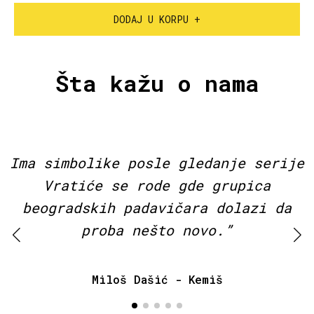
DODAJ U KORPU +
Šta kažu o nama
Ima simbolike posle gledanje serije
Vratiće se rode gde grupica
beogradskih padavičara dolazi da
proba nešto novo.”
Miloš Dašić - Kemiš