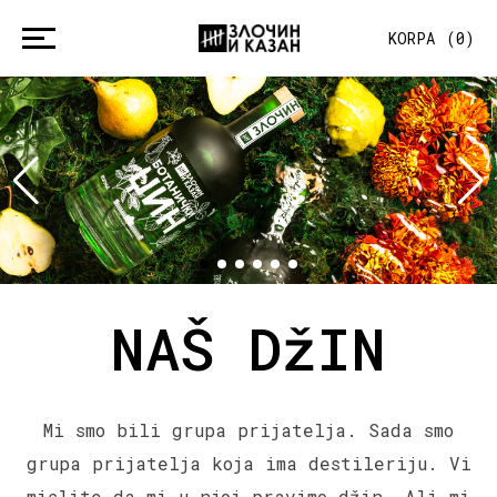
KORPA
(
0
)
NAŠ DžIN
Mi smo bili grupa prijatelja. Sada smo
grupa prijatelja koja ima destileriju. Vi
mislite da mi u njoj pravimo džin. Ali mi