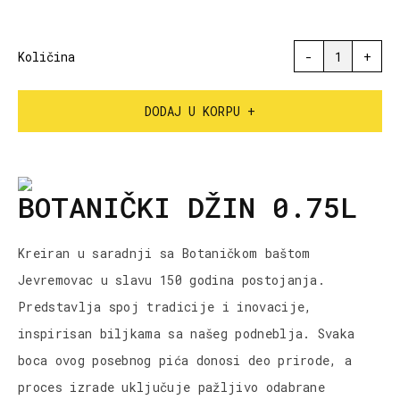
Količina
-
1
+
DODAJ U KORPU +
BOTANIČKI DŽIN 0.75L
Kreiran u saradnji sa Botaničkom baštom
Jevremovac u slavu 150 godina postojanja.
Predstavlja spoj tradicije i inovacije,
inspirisan biljkama sa našeg podneblja. Svaka
boca ovog posebnog pića donosi deo prirode, a
proces izrade uključuje pažljivo odabrane