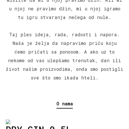
u njoj ne pravimo džin, mi u njoj igramo
tu igru stvaranja nečega od nule.
Taj ples ideja, rada, radosti i napora.
Naša je želja da napravimo priču koju
ćemo pričati sa ponosom. A ako uz to
nekome od vas ulepšamo trenutak, dan ili
život našim proizvodima, onda smo postigli
sve što smo ikada hteli.
О nama