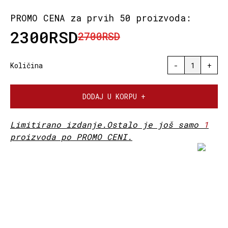
PROMO CENA za prvih 50 proizvoda:
2300RSD
2700RSD
Količina
-
1
+
DODAJ U KORPU +
Limitirano izdanje.Ostalo je još samo
1
proizvoda po PROMO CENI.