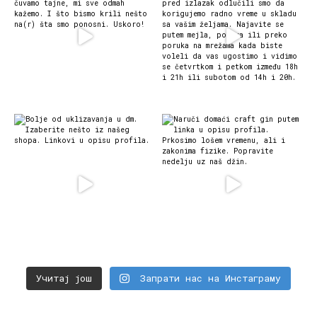
Учитај још
Запрати нас на Инстаграму