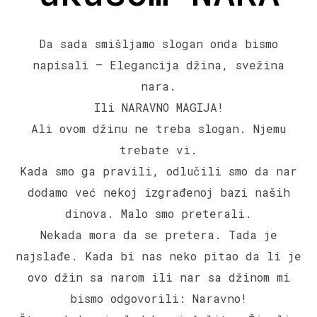
Da sada smišljamo slogan onda bismo
napisali – Elegancija džina, svežina
nara.
Ili NARAVNO MAGIJA!
Ali ovom džinu ne treba slogan. Njemu
trebate vi.
Kada smo ga pravili, odlučili smo da nar
dodamo već nekoj izgrađenoj bazi naših
dinova. Malo smo preterali.
Nekada mora da se pretera. Tada je
najslađe. Kada bi nas neko pitao da li je
ovo džin sa narom ili nar sa džinom mi
bismo odgovorili: Naravno!