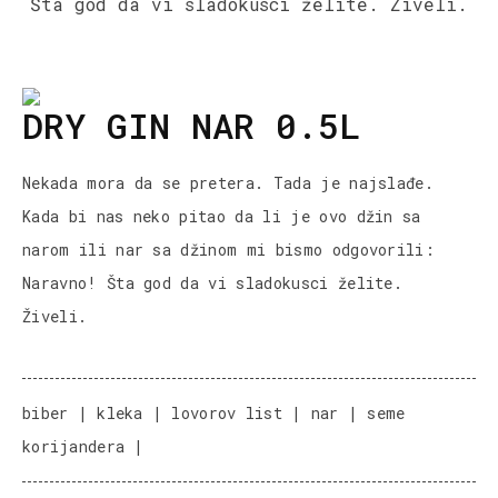
Šta god da vi sladokusci želite. Živeli.
DRY GIN NAR 0.5L
Nekada mora da se pretera. Tada je najslađe.
Kada bi nas neko pitao da li je ovo džin sa
narom ili nar sa džinom mi bismo odgovorili:
Naravno! Šta god da vi sladokusci želite.
Živeli.
biber | kleka | lovorov list | nar | seme
korijandera |